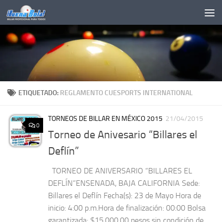
Saltar al contenido
ETIQUETADO:
REGLAMENTO CUESPORTS INTERNATIONAL
TORNEOS DE BILLAR EN MÉXICO 2015
21/04/2015
0
Torneo de Anivesario “Billares el
Deflín”
TORNEO DE ANIVERSARIO “BILLARES EL
DEFLÍN”ENSENADA, BAJA CALIFORNIA Sede:
Billares el Deflín Fecha(s): 23 de Mayo Hora de
inicio: 4:00 p.m.Hora de finalización: 00:00 Bolsa
garantizada: $15,000.00 pesos sin condición de