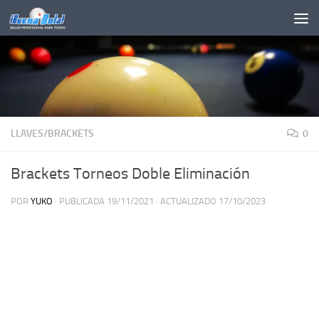
Saltar al contenido
LLAVES/BRACKETS
0
Brackets Torneos Doble Eliminación
POR
YUKO
· PUBLICADA
19/11/2021
· ACTUALIZADO
17/10/2023