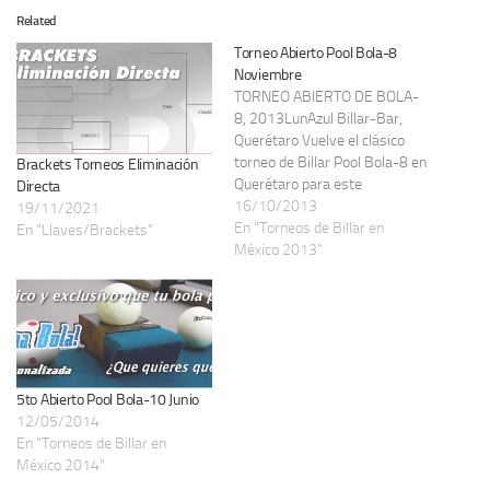
Related
Torneo Abierto Pool Bola-8
Noviembre
TORNEO ABIERTO DE BOLA-
8, 2013LunAzul Billar-Bar,
Querétaro Vuelve el clásico
torneo de Billar Pool Bola-8 en
Brackets Torneos Eliminación
Querétaro para este
Directa
noviembre 2013. Torneo de
16/10/2013
19/11/2021
Billar Pool Abierto Bola-8,
En "Torneos de Billar en
En "Llaves/Brackets"
LunaZul Billar-Bar, Querétaro.
México 2013"
Fecha: Sábado 16 y domingo
17 de Noviembre, 2013. Hora
de inicio: 1:00 p.m. Bolsa:
$15,000.00 pesos
garantizados con un mínimo
de…
5to Abierto Pool Bola-10 Junio
12/05/2014
En "Torneos de Billar en
México 2014"