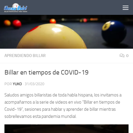
Saltar al contenido
APRENDIENDO BILLAR
0
Billar en tiempos de COVID-19
POR
YUKO
·
31/03/2020
Saludos amigos billaristas de toda habla hispana, los invitamos a
acompañarnos a la serie de videos en vivo “Billar en tiempos de
Covid-19”, sesiones para hablar y aprender de billar mientras
sobrellevamos esta pandemia mundial.