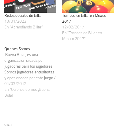
Redes sociales de Billar
Torneos de Billar en México
10/01/2023
2017
En "Aprendiendo Billar"
12/02/2017
En "Torneos de Billar en
Mexico 2017"
Quienes Somos
¡Buena Bola!, es una
organización creada por
jugadores para los jugadores.
Somos jugadores entusiastas
y apasionados por este juego /
deporte / juego-ciencia, con el
01/03/2012
objetivo de promoverlo y
En "Quienes somos ¡Buena
difundirlo. Somos una
Bola!"
organización independiente
pero respetuosa de otras
organizaciones existentes,
inicia como un proyecto
personal ante la ausencia de
SHARE