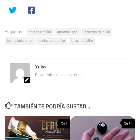
promoción…
Etiquetas:
aprender billar
aprender pool
botanas de billar
buena bola billar
suelas para billar
tacos de billar
Yuko
Billar profesional para todos
TAMBIÉN TE PODRÍA GUSTAR...
1
54