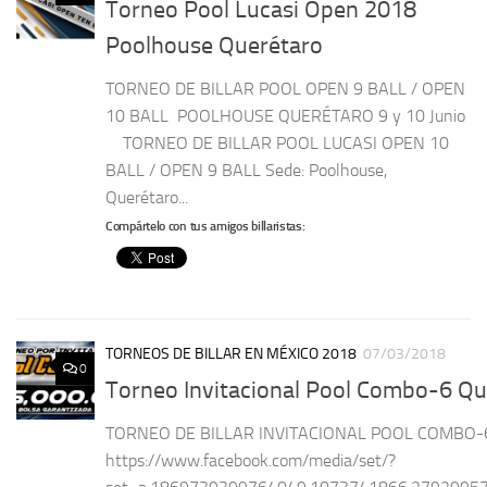
Torneo Pool Lucasi Open 2018
Poolhouse Querétaro
TORNEO DE BILLAR POOL OPEN 9 BALL / OPEN
10 BALL POOLHOUSE QUERÉTARO 9 y 10 Junio
TORNEO DE BILLAR POOL LUCASI OPEN 10
BALL / OPEN 9 BALL Sede: Poolhouse,
Querétaro...
Compártelo con tus amigos billaristas:
TORNEOS DE BILLAR EN MÉXICO 2018
07/03/2018
0
Torneo Invitacional Pool Combo-6 Qu
TORNEO DE BILLAR INVITACIONAL POOL COMBO-6 Qu
https://www.facebook.com/media/set/?