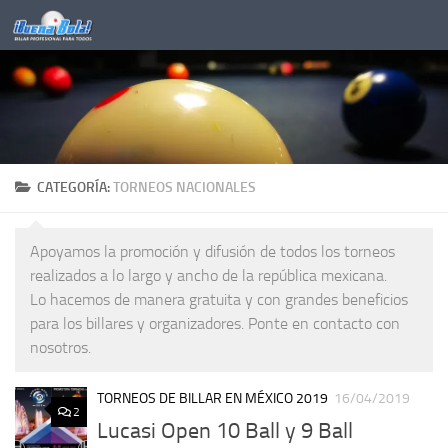
Saltar al contenido
CATEGORÍA:
TORNEOS NACIONALES
Apoyamos la promoción y difusión de todos los torneos
realizados a lo largo y ancho de la república mexicana.
Lo hacemos de manera gratuita y con grandes beneficios
para los billares y organizadores. Ponte en contacto con
nosotros.
TORNEOS DE BILLAR EN MÉXICO 2019
16/04/2019
2
Lucasi Open 10 Ball y 9 Ball