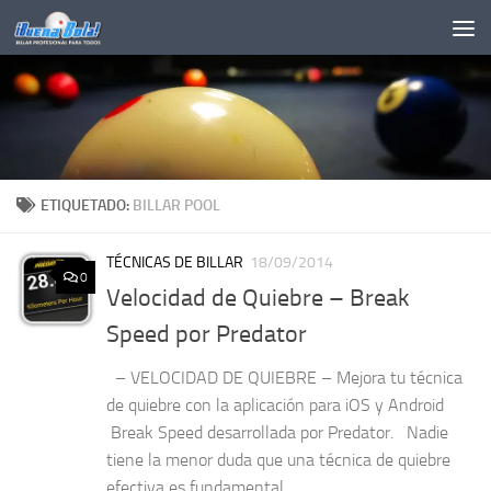
Saltar al contenido
ETIQUETADO:
BILLAR POOL
TÉCNICAS DE BILLAR
18/09/2014
0
Velocidad de Quiebre – Break
Speed por Predator
– VELOCIDAD DE QUIEBRE – Mejora tu técnica
de quiebre con la aplicación para iOS y Android
Break Speed desarrollada por Predator. Nadie
tiene la menor duda que una técnica de quiebre
efectiva es fundamental...