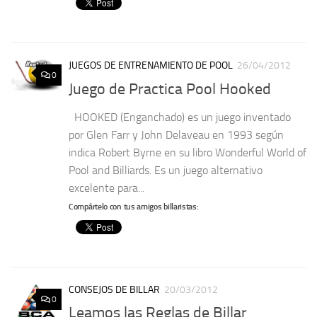
JUEGOS DE ENTRENAMIENTO DE POOL
26/04/2012
0
Juego de Practica Pool Hooked
HOOKED (Enganchado) es un juego inventado
por Glen Farr y John Delaveau en 1993 según
indica Robert Byrne en su libro Wonderful World of
Pool and Billiards. Es un juego alternativo
excelente para...
Compártelo con tus amigos billaristas:
CONSEJOS DE BILLAR
20/03/2012
0
Leamos las Reglas de Billar